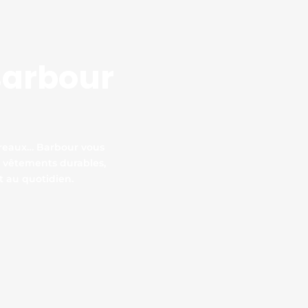
 Barbour
arreaux… Barbour vous
s vêtements durables,
t au quotidien.