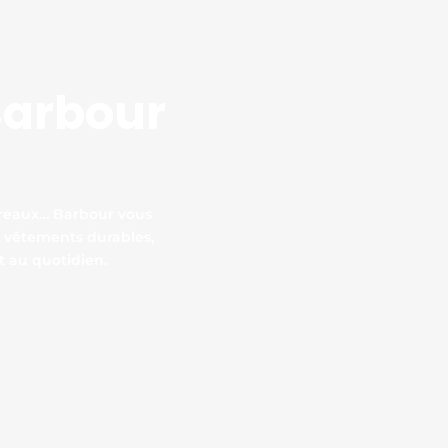
 Barbour
arreaux… Barbour vous
s vêtements durables,
t au quotidien.