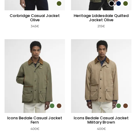
Corbridge Casual Jacket
Heritage Liddesdale Quilted
Olive
Jacket Olive
345
€
215
€
Icons Bedale Casual Jacket
Icons Bedale Casual Jacket
Fern
Military Brown
400
€
400
€