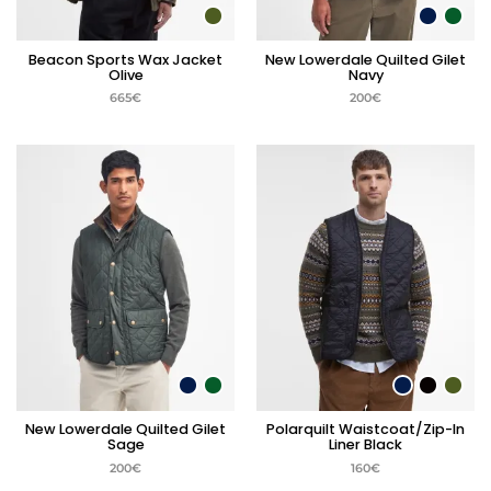
Beacon Sports Wax Jacket
New Lowerdale Quilted Gilet
Olive
Navy
665
€
200
€
New Lowerdale Quilted Gilet
Polarquilt Waistcoat/Zip-In
Sage
Liner Black
200
€
160
€