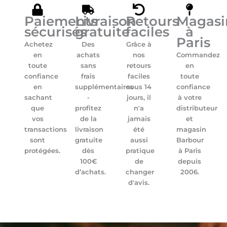
Paiements
Livraison
Retours
Magasi
sécurisés
gratuite
faciles
à
Paris
Achetez
Des
Grâce à
en
achats
nos
Commandez
toute
sans
retours
en
confiance
frais
faciles
toute
en
supplémentaires
sous 14
confiance
sachant
-
jours, il
à votre
que
profitez
n'a
distributeur
vos
de la
jamais
et
transactions
livraison
été
magasin
sont
gratuite
aussi
Barbour
protégées.
dès
pratique
à Paris
100€
de
depuis
d’achats.
changer
2006.
d'avis.