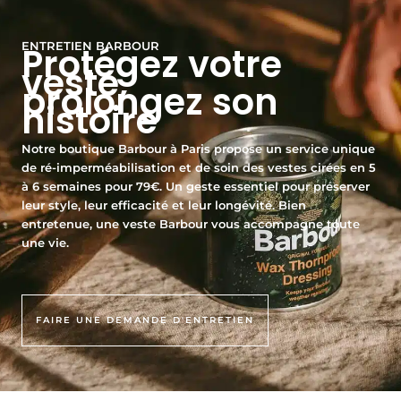
ENTRETIEN BARBOUR
Protégez votre
veste,
prolongez son
histoire
Notre boutique Barbour à Paris propose un service unique
de ré-imperméabilisation et de soin des vestes cirées en 5
à 6 semaines pour 79€. Un geste essentiel pour préserver
leur style, leur efficacité et leur longévité. Bien
entretenue, une veste Barbour vous accompagne toute
une vie.
FAIRE UNE DEMANDE D'ENTRETIEN