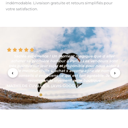
indémodable. Livraison gratuite et retours simplifiés pour
votre satisfaction.
Sacrée expérience ! Un moment magique que d aller
acheter sa première barbour à Paris ! Les vendeurs sont
très pointus sur leur sujet et disponible pour nous aider à
faire le meilleur choix. L achat s accompagne de nombreux
‹
›
conseils d entretiens ce qui est fort agréable. Je
recommande vivement cette boutique
MATHILDE CUVILLIER. (AVIS GOOGLE)