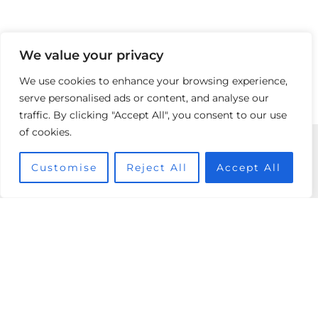
We value your privacy
We use cookies to enhance your browsing experience,
serve personalised ads or content, and analyse our
traffic. By clicking "Accept All", you consent to our use
of cookies.
Boutique
Customise
Reject All
Accept All
Vente
240 Bis Boulevard Saint Germain,
75007 Paris
01 78 90 59 63
Lundi au vendredi : 11h -19h
Samedi : 10h30 -19h