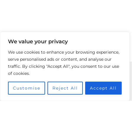
We value your privacy
We use cookies to enhance your browsing experience,
serve personalised ads or content, and analyse our
traffic. By clicking "Accept All", you consent to our use
of cookies.
Boutique
Customise
Reject All
Accept All
Vente
240 Bis Boulevard Saint Germain,
75007 Paris
01 78 90 59 63
Lundi au vendredi : 11h -19h