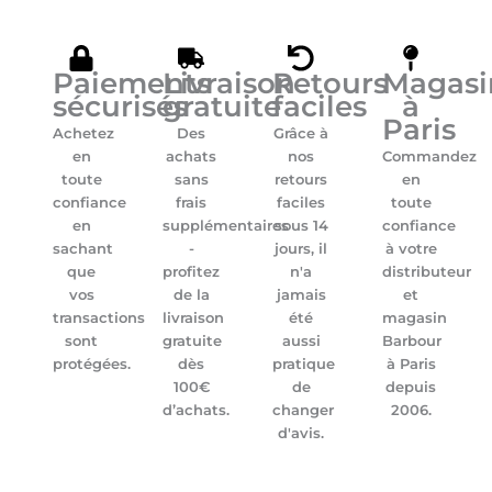
Paiements
Livraison
Retours
Magasi
sécurisés
gratuite
faciles
à
Paris
Achetez
Des
Grâce à
en
achats
nos
Commandez
toute
sans
retours
en
confiance
frais
faciles
toute
en
supplémentaires
sous 14
confiance
sachant
-
jours, il
à votre
que
profitez
n'a
distributeur
vos
de la
jamais
et
transactions
livraison
été
magasin
sont
gratuite
aussi
Barbour
protégées.
dès
pratique
à Paris
100€
de
depuis
d’achats.
changer
2006.
d'avis.