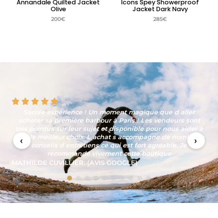
Annandale Quilted Jacket
Icons Spey Showerproof
Olive
Jacket Dark Navy
200
€
285
€
La boutique est sympathique, l'ambiance agréable, les
produits sont à la hauteur des attentes et l'équipe
professionnelle. La personne qui nous a reçu était
amusante, affable et à conservé sa ligne de conduite tout
‹
›
au long de notre échange bien qu'il savait que nous
n'achèterions pas et que d'autres clients étaient présents.
SYLVAIN CONTRI (AVIS GOOGLE)