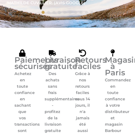
SYLVAIN CONTRI (AVIS GOOGLE)
Paiements
Livraison
Retours
Magasi
sécurisés
gratuite
faciles
à
Paris
Achetez
Des
Grâce à
en
achats
nos
Commandez
toute
sans
retours
en
confiance
frais
faciles
toute
en
supplémentaires
sous 14
confiance
sachant
-
jours, il
à votre
que
profitez
n'a
distributeur
vos
de la
jamais
et
transactions
livraison
été
magasin
sont
gratuite
aussi
Barbour