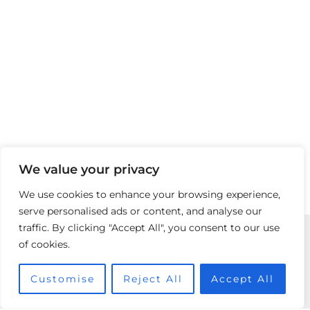
We value your privacy
We use cookies to enhance your browsing experience,
serve personalised ads or content, and analyse our
traffic. By clicking "Accept All", you consent to our use
of cookies.
Boutique
Customise
Reject All
Accept All
Vente
240 Bis Boulevard Saint Germain,