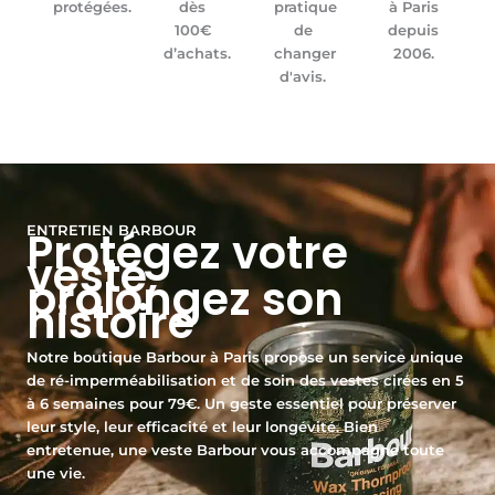
protégées.
dès
pratique
à Paris
100€
de
depuis
d’achats.
changer
2006.
d'avis.
ENTRETIEN BARBOUR
Protégez votre
veste,
prolongez son
histoire
Notre boutique Barbour à Paris propose un service unique
de ré-imperméabilisation et de soin des vestes cirées en 5
à 6 semaines pour 79€. Un geste essentiel pour préserver
leur style, leur efficacité et leur longévité. Bien
entretenue, une veste Barbour vous accompagne toute
une vie.