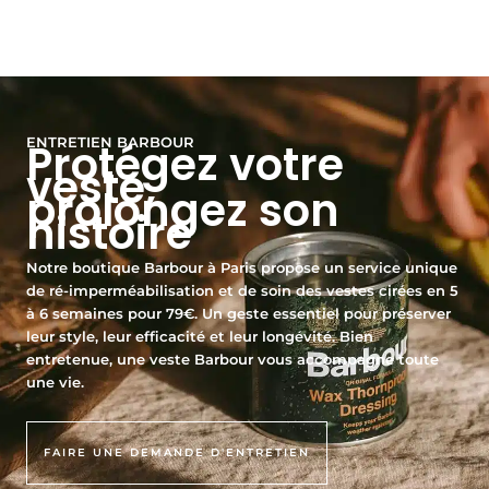
ENTRETIEN BARBOUR
Protégez votre
veste,
prolongez son
histoire
Notre boutique Barbour à Paris propose un service unique
de ré-imperméabilisation et de soin des vestes cirées en 5
à 6 semaines pour 79€. Un geste essentiel pour préserver
leur style, leur efficacité et leur longévité. Bien
entretenue, une veste Barbour vous accompagne toute
une vie.
FAIRE UNE DEMANDE D'ENTRETIEN