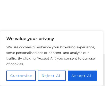
We value your privacy
We use cookies to enhance your browsing experience,
serve personalised ads or content, and analyse our
traffic. By clicking "Accept All", you consent to our use
of cookies.
Boutique
Customise
Reject All
Accept All
Vente
240 Bis Boulevard Saint Germain,
75007 Paris
01 78 90 59 63