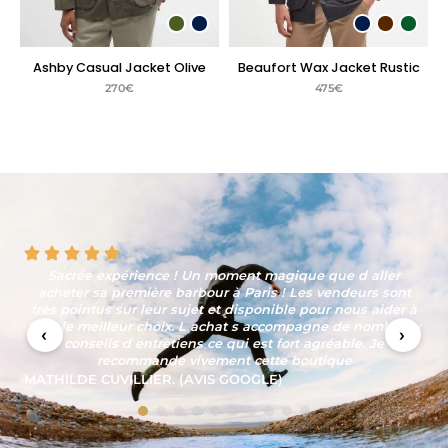
Ashby Casual Jacket Olive
Beaufort Wax Jacket Rustic
270
€
475
€
La boutique est sympathique, l'ambiance agréable, les
produits sont à la hauteur des attentes et l'équipe
professionnelle. La personne qui nous a reçu était
amusante, affable et à conservé sa ligne de conduite tout
‹
›
au long de notre échange bien qu'il savait que nous
n'achèterions pas et que d'autres clients étaient présents.
SYLVAIN CONTRI (AVIS GOOGLE)