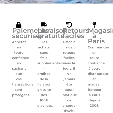
Paiements
Livraison
Retours
Magasi
sécurisés
gratuite
faciles
à
Paris
Achetez
Des
Grâce à
en
achats
nos
Commandez
toute
sans
retours
en
confiance
frais
faciles
toute
en
supplémentaires
sous 14
confiance
sachant
-
jours, il
à votre
que
profitez
n'a
distributeur
vos
de la
jamais
et
transactions
livraison
été
magasin
sont
gratuite
aussi
Barbour
protégées.
dès
pratique
à Paris
100€
de
depuis
d’achats.
changer
2006.
d'avis.